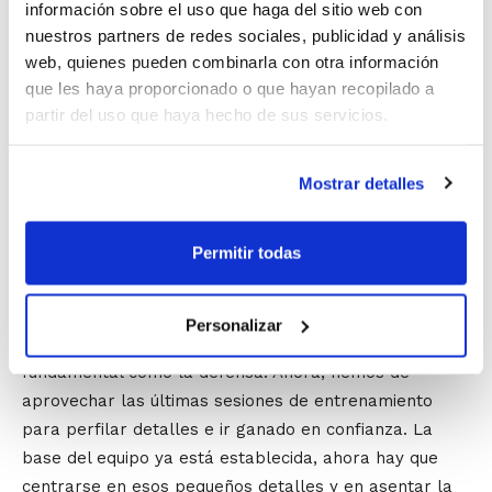
nuestros puntos fuertes y también sobre qué aspectos
información sobre el uso que haga del sitio web con
debemos centrar la atención en la próxima
nuestros partners de redes sociales, publicidad y análisis
concentración porque los tenemos que mejorar. El
web, quienes pueden combinarla con otra información
Torneo también ha sido muy importante porque sirve a
que les haya proporcionado o que hayan recopilado a
partir del uso que haya hecho de sus servicios.
los jugadores como toma de contacto en lo que es
competir a otro nivel.
Mostrar detalles
Por su parte,
Isaac Palacios
, seleccionador femenino,
también ha asegurado que este tipo de Torneos son
Permitir todas
siempre muy positivos porque se disputan cuando falta
muy poco para el Campeonato. Con lo más importante
que me quedo del equipo en este Torneo es que de un
Personalizar
día a otro hemos mejorado mucho en un aspecto
fundamental como la defensa. Ahora, hemos de
aprovechar las últimas sesiones de entrenamiento
para perfilar detalles e ir ganado en confianza. La
base del equipo ya está establecida, ahora hay que
centrarse en esos pequeños detalles y en asentar la