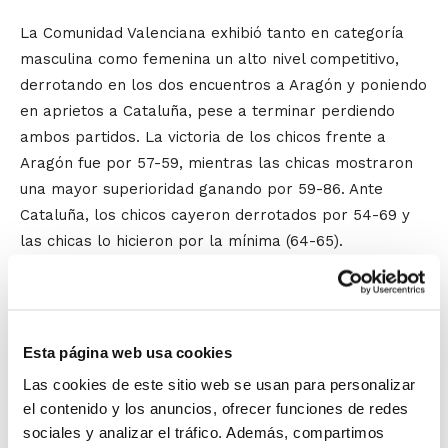
La Comunidad Valenciana exhibió tanto en categoría
masculina como femenina un alto nivel competitivo,
derrotando en los dos encuentros a Aragón y poniendo
en aprietos a Cataluña, pese a terminar perdiendo
ambos partidos. La victoria de los chicos frente a
Aragón fue por 57-59, mientras las chicas mostraron
una mayor superioridad ganando por 59-86. Ante
Cataluña, los chicos cayeron derrotados por 54-69 y
las chicas lo hicieron por la mínima (64-65).
El seleccionador masculino,
Ferrán Pizcueta
, se ha
mostrado contento por el nivel competitivo que hemos
tenido, aunque el resultado ante Cataluña no haya sido
Esta página web usa cookies
de victoria. Los jugadores han estado bien y a los
Las cookies de este sitio web se usan para personalizar
entrenadores nos ha servido mucho para ir perfilando
el contenido y los anuncios, ofrecer funciones de redes
los quintetos ideales de cada periodo, para ver
sociales y analizar el tráfico. Además, compartimos