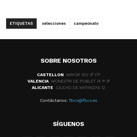
ETIQUETAS
selecciones
campeonato
SOBRE NOSOTROS
CASTELLON
MAYOR 100 3º 17ª
VALENCIA
MONESTIR DE POBLET 14 1ª 3º
ALICANTE
CIUDAD DE MATANZAS 12
Contáctanos:
fbcv@fbcv.es
SÍGUENOS