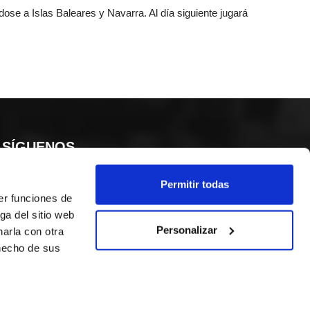
ose a Islas Baleares y Navarra. Al día siguiente jugará
SÍGUENOS
Permitir todas
er funciones de
ga del sitio web
Personalizar
arla con otra
 hecho de sus