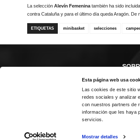
La selección
Alevín Femenina
también ha sido incluida
contra Cataluña y para el último día queda Aragón. De 
ETIQUETAS
minibasket
selecciones
campe
SOBR
Esta página web usa cook
CASTE
VALENC
Las cookies de este sitio 
ALICAN
redes sociales y analizar 
con nuestros partners de r
Contáct
información que les haya 
servicios.
© FEDERACIÓN BALONCESTO COMUNIDAD VALENCIANA
|
Arc
Mostrar detalles