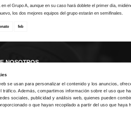
 en el Grupo A, aunque en su caso hará doblete el primer día, midiénd
nuevo, los dos mejores equipos del grupo estarán en semifinales.
onato
feb
E NOSOTROS
ies
LLON
MAYOR 100 3º 17ª
IA
MONESTIR DE POBLET 14 1ª 3º
web se usan para personalizar el contenido y los anuncios, ofrec
TE
CIUDAD DE MATANZAS 12
el tráfico. Además, compartimos información sobre el uso que ha
edes sociales, publicidad y análisis web, quienes pueden combin
anos:
fbcv@fbcv.es
proporcionado o que hayan recopilado a partir del uso que haya
hivo de noticias
|
Política de privacidad