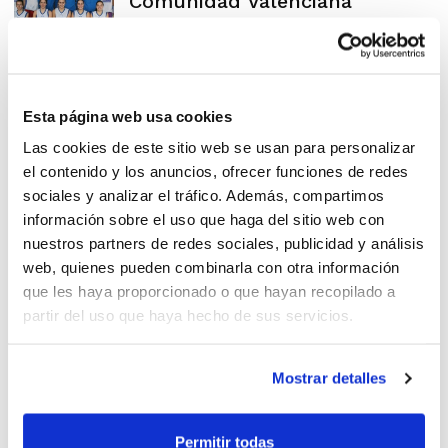
Comunidad Valenciana
Esta página web usa cookies
Darwin Fernández y Dani
Las cookies de este sitio web se usan para personalizar
Domínguez arbitrarán en el
el contenido y los anuncios, ofrecer funciones de redes
Campeonato Cadete
sociales y analizar el tráfico. Además, compartimos
información sobre el uso que haga del sitio web con
nuestros partners de redes sociales, publicidad y análisis
web, quienes pueden combinarla con otra información
Los Cadetes abren un intenso
que les haya proporcionado o que hayan recopilado a
mes de preparación
partir del uso que haya hecho de sus servicios.
Mostrar detalles
Primera etapa de la
Permitir todas