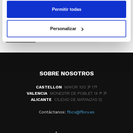
distribución de grupos. Este martes saldrán
Permitir todas
los calendarios de competición.
Personalizar
ETIQUETAS
competiciones
benjamin
SOBRE NOSOTROS
CASTELLON
MAYOR 100 3º 17ª
VALENCIA
MONESTIR DE POBLET 14 1ª 3º
ALICANTE
CIUDAD DE MATANZAS 12
Contáctanos:
fbcv@fbcv.es