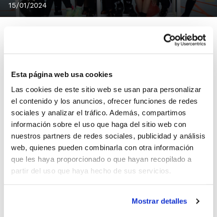
15/01/2024
¿Dónde juego en la siguiente Fase?
Esta página web usa cookies
Distribución de grupos
Las cookies de este sitio web se usan para personalizar
el contenido y los anuncios, ofrecer funciones de redes
Una vez cerradas las clasificaciones de la
sociales y analizar el tráfico. Además, compartimos
información sobre el uso que haga del sitio web con
primera fase en las competiciones IR
nuestros partners de redes sociales, publicidad y análisis
Benjamín, nos centramos ahora en la
web, quienes pueden combinarla con otra información
que les haya proporcionado o que hayan recopilado a
siguiente fase: la
Fase Campeonatos
.
partir del uso que haya hecho de sus servicios.
Ya puedes consultar la asignación de
Mostrar detalles
equipos a cada Campeonato y también la