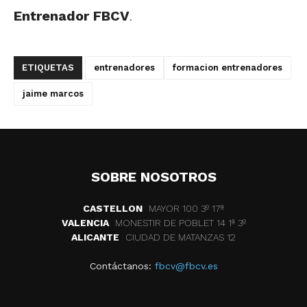
Entrenador FBCV
.
ETIQUETAS
entrenadores
formacion entrenadores
jaime marcos
SOBRE NOSOTROS
CASTELLON
MAYOR 100 3º 17ª
VALENCIA
MONESTIR DE POBLET 14 1ª 3º
ALICANTE
CIUDAD DE MATANZAS 12
Contáctanos:
fbcv@fbcv.es