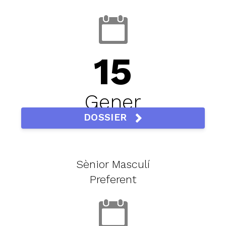
15
Gener
DOSSIER
Sènior Masculí
Preferent