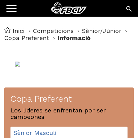
Inici
Competicions
Sènior/Júnior
>
>
>
Copa Preferent
Informació
>
Copa Preferent
Los líderes se enfrentan por ser
campeones
Sènior Masculí