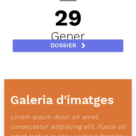
29
Gener
DOSSIER
Galeria d'imatges
Lorem ipsum dolor sit amet,
consectetur adipiscing elit. Fusce sit