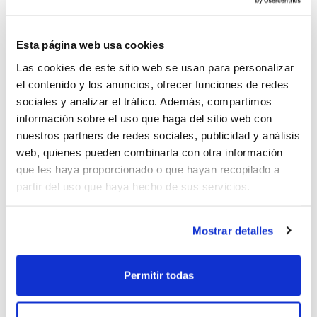
ascenso a AUTONÓMICA para la
siguiente temporada, siempre que a la
Esta página web usa cookies
finalización de la competición en su
Las cookies de este sitio web se usan para personalizar
grupo, ocupe una de las cuatro
el contenido y los anuncios, ofrecer funciones de redes
primeras plazas de su grupo. En caso
sociales y analizar el tráfico. Además, compartimos
de proclamarse campeón de COPA
información sobre el uso que haga del sitio web con
un equipo que participe sin derecho a
nuestros partners de redes sociales, publicidad y análisis
ascenso o bien el campeón no ocupe
web, quienes pueden combinarla con otra información
una de las cuatro primeras
que les haya proporcionado o que hayan recopilado a
partir del uso que haya hecho de sus servicios.
posiciones en su grupo al final de la
temporada, el derecho al ascenso se
trasladará al subcampeón de la COPA
Mostrar detalles
y de no poder tampoco ascender, esa
plaza de ascenso quedará sin
Júnior Femení
Permitir todas
cubrirse y se convertirá en vacante.