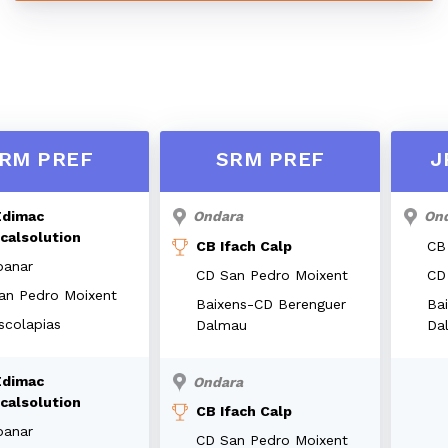
RM PREF
SRM PREF
J
Edimac
Ondara
On
icalsolution
CB Ifach Calp
CB
anar
CD San Pedro Moixent
CD
an Pedro Moixent
Baixens-CD Berenguer
Ba
scolapias
Dalmau
Da
Edimac
Ondara
icalsolution
CB Ifach Calp
anar
CD San Pedro Moixent