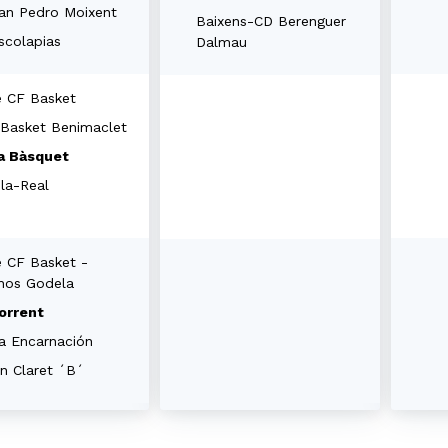
an Pedro Moixent
Baixens-CD Berenguer
scolapias
Dalmau
e CF Basket
 Basket Benimaclet
a Bàsquet
la-Real
e CF Basket -
nos Godela
orrent
a Encarnación
n Claret ´B´