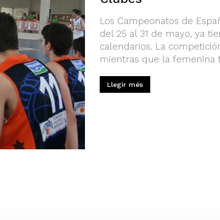
Los Campeonatos de Españ
del 25 al 31 de mayo, ya t
calendarios. La competició
mientras que la femenina t
Llegir més