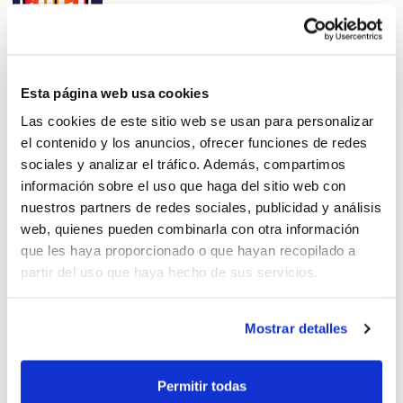
Seleccions 3×3 Comunitat
Esta página web usa cookies
Valenciana U15 i U13
Las cookies de este sitio web se usan para personalizar
el contenido y los anuncios, ofrecer funciones de redes
sociales y analizar el tráfico. Además, compartimos
información sobre el uso que haga del sitio web con
nuestros partners de redes sociales, publicidad y análisis
web, quienes pueden combinarla con otra información
La U15 Femenina és campiona
que les haya proporcionado o que hayan recopilado a
d'Espanya 3×3!
partir del uso que haya hecho de sus servicios.
Mostrar detalles
Campeonato de España 3×3 de
Permitir todas
Selecciones Autonómicas