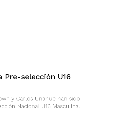
a Pre-selección U16
rown y Carlos Unanue han sido
cción Nacional U16 Masculina.