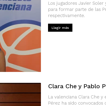
Los jugadores Javier Soler
para formar parte de las P
respectivamente.
Llegir més
Clara Che y Pablo P
La valenciana Clara Che y e
Pérez ha sido convocados 