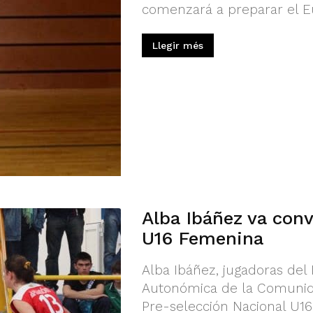
comenzará a preparar el E
Llegir més
Alba Ibáñez va con
U16 Femenina
Alba Ibáñez, jugadoras del 
Autonómica de la Comunidad
Pre-selección Nacional U1