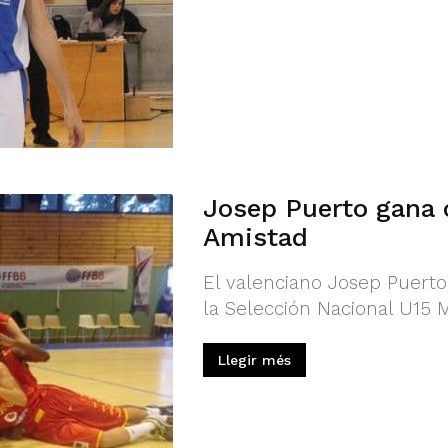
Josep Puerto gana 
Amistad
El valenciano Josep Puerto 
la Selección Nacional U15 
Llegir més