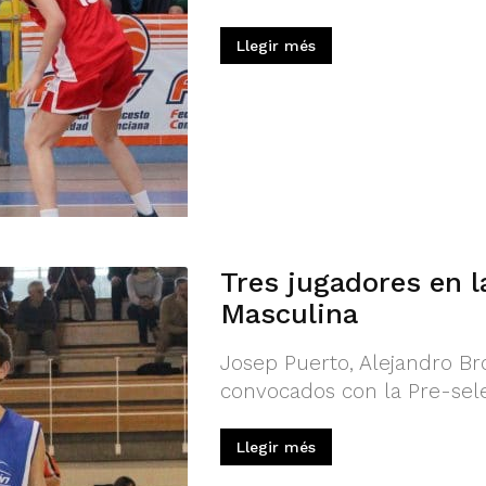
Llegir més
Tres jugadores en l
Masculina
Josep Puerto, Alejandro B
convocados con la Pre-sele
Llegir més