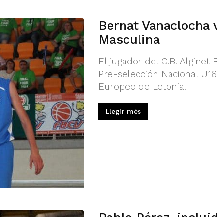
Bernat Vanaclocha 
Masculina
El jugador del C.B. Alginet
Pre-selección Nacional U16
Europeo de Letonia.
Llegir més