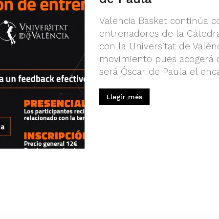
Valencia Basket continúa c
entrenadores de la Cátedra
con la Universitat de Valè
movimiento pues acogerá d
será Óscar de Paula el enca
Llegir més