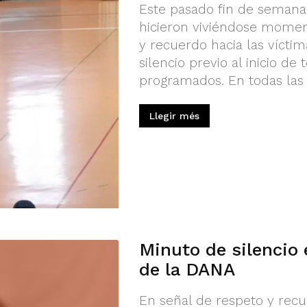
Este pasado fin de semana 
hicieron viviéndose momen
y recuerdo hacia las vícti
silencio previo al inicio de
programados. En todas las c
Llegir més
Minuto de silencio
de la DANA
En señal de respeto y recue