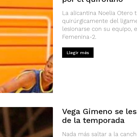
La alicantina Noelia Otero 
quirúrgicamente del ligame
lesionarse con su equipo, 
Femenina-2.
Llegir més
Vega Gimeno se lesi
de la temporada
Nada más saltar a la canch