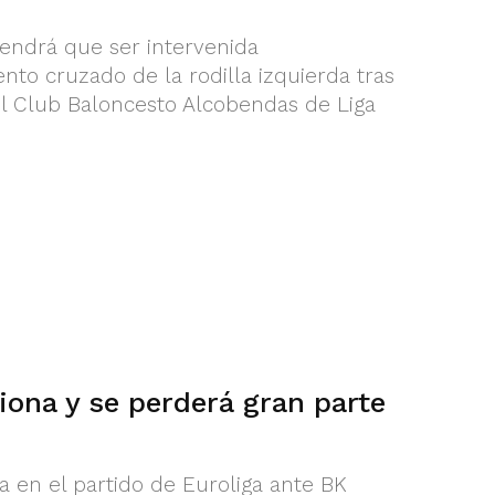
tendrá que ser intervenida
nto cruzado de la rodilla izquierda tras
el Club Baloncesto Alcobendas de Liga
ona y se perderá gran parte
a en el partido de Euroliga ante BK