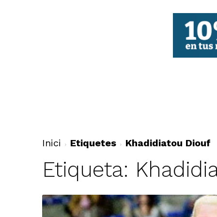
FBCV
Inici
Etiquetes
Khadidiatou Diouf
Etiqueta: Khadidi