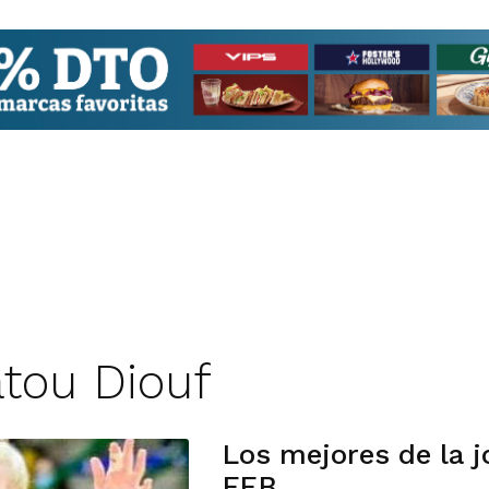
atou Diouf
Los mejores de la 
FEB