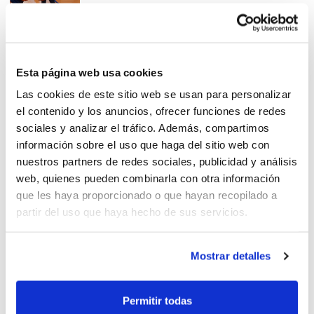
Gaudeix en vacances amb
Esta página web usa cookies
seguretat!
Las cookies de este sitio web se usan para personalizar
el contenido y los anuncios, ofrecer funciones de redes
sociales y analizar el tráfico. Además, compartimos
información sobre el uso que haga del sitio web con
nuestros partners de redes sociales, publicidad y análisis
web, quienes pueden combinarla con otra información
Se cancelan las Escuelas de
que les haya proporcionado o que hayan recopilado a
Primavera FBCV
partir del uso que haya hecho de sus servicios.
Mostrar detalles
Diverteix-te en vacances amb
Permitir todas
la FBCV