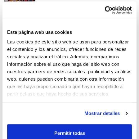
Los Juniors abren las Fases
Esta página web usa cookies
Finales Autonómicas
Las cookies de este sitio web se usan para personalizar
el contenido y los anuncios, ofrecer funciones de redes
sociales y analizar el tráfico. Además, compartimos
información sobre el uso que haga del sitio web con
nuestros partners de redes sociales, publicidad y análisis
web, quienes pueden combinarla con otra información
L'aposta esportiva d'Elx
que les haya proporcionado o que hayan recopilado a
impulsa al bàsquet
partir del uso que haya hecho de sus servicios.
Mostrar detalles
Equips classificats per a la
Permitir todas
Fase Final Júnior Autonòmica