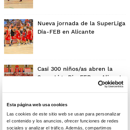
Nueva jornada de la SuperLiga
Dia-FEB en Alicante
Casi 300 niños/as abren la
SuperLiga Dia-FEB en Alicante
Esta página web usa cookies
Casi 300 niños/as abren la
Las cookies de este sitio web se usan para personalizar
el contenido y los anuncios, ofrecer funciones de redes
SuperLiga Dia-FEB en Alicante
sociales y analizar el tráfico. Además, compartimos