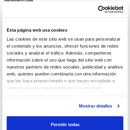
La Selección Alevín se
Esta página web usa cookies
concentra en Castellón
Las cookies de este sitio web se usan para personalizar
el contenido y los anuncios, ofrecer funciones de redes
sociales y analizar el tráfico. Además, compartimos
información sobre el uso que haga del sitio web con
nuestros partners de redes sociales, publicidad y análisis
web, quienes pueden combinarla con otra información
Nueva concentración Mini
que les haya proporcionado o que hayan recopilado a
antes del Torneo
partir del uso que haya hecho de sus servicios.
Mostrar detalles
Vila-real marca el camino
Permitir todas