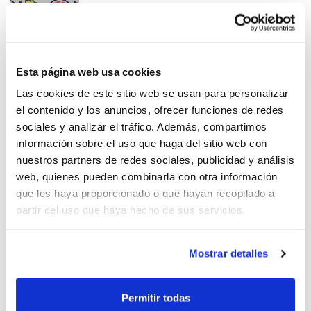
Nuevos aspirantes a árbitro y
Esta página web usa cookies
oficial de mesa
Las cookies de este sitio web se usan para personalizar
el contenido y los anuncios, ofrecer funciones de redes
sociales y analizar el tráfico. Además, compartimos
información sobre el uso que haga del sitio web con
nuestros partners de redes sociales, publicidad y análisis
web, quienes pueden combinarla con otra información
Cursos CTA: últimos días para
que les haya proporcionado o que hayan recopilado a
apuntarte
partir del uso que haya hecho de sus servicios.
Mostrar detalles
¿Árbitro, oficial de mesa o
Permitir todas
árbitro colaborador?