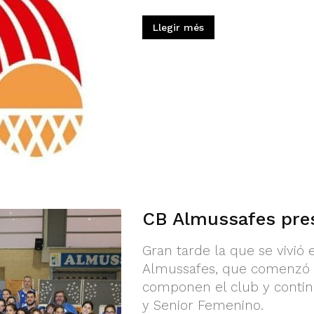
Llegir més
CB Almussafes pres
Gran tarde la que se vivió
Almussafes, que comenzó c
componen el club y contin
y Senior Femenino.