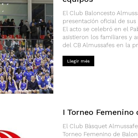
El Club Baloncesto Almussa
presentación oficial de su
El acto se celebró en el Pa
asistieron los familiares y
del CB Almussafes en la pr
Llegir més
I Torneo Femenino 
El Club Bàsquet Almussafes 
Torneo Femenino de Balon