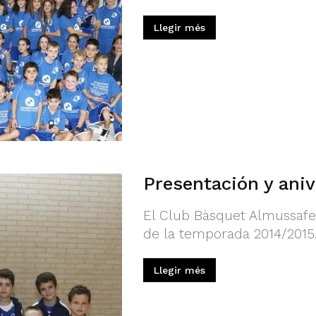
Llegir més
Presentación y aniv
El Club Bàsquet Almussafes 
de la temporada 2014/2015
Llegir més