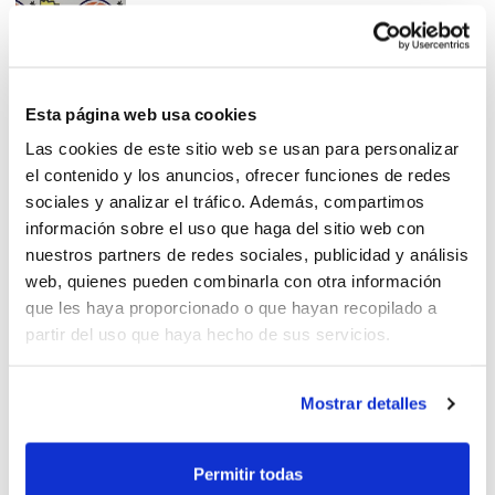
Nuevos aspirantes a árbitro y
Esta página web usa cookies
oficial de mesa
Las cookies de este sitio web se usan para personalizar
el contenido y los anuncios, ofrecer funciones de redes
sociales y analizar el tráfico. Además, compartimos
información sobre el uso que haga del sitio web con
nuestros partners de redes sociales, publicidad y análisis
web, quienes pueden combinarla con otra información
Cursos CTA: últimos días para
que les haya proporcionado o que hayan recopilado a
apuntarte
partir del uso que haya hecho de sus servicios.
Mostrar detalles
¿Árbitro, oficial de mesa o
Permitir todas
árbitro colaborador?