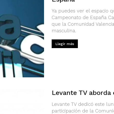
Ya puedes ver el espacio q
Campeonato de España Cad
que la Comunidad Valencia
masculina.
Llegir més
Levante TV aborda
Levante TV dedicó este lun
participación de la Comuni