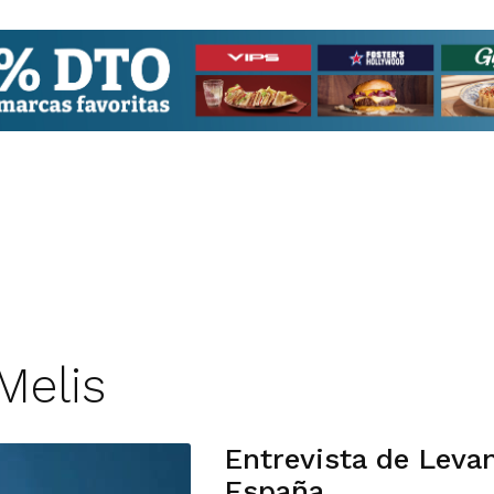
Melis
Entrevista de Levan
España