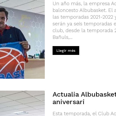
Un año más, la empresa Ac
baloncesto Albubasket. El 
las temporadas 2021-2022 
serán ya seis temporadas e
club, desde la temporada 
Bañuls,...
Llegir més
Actualia Albubasket
aniversari
Esta temporada, el Club Ac