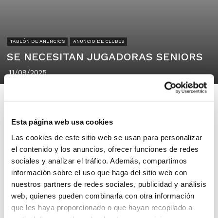
TABLÓN DE ANUNCIOS
ANUNCIO DE CLUBES
SE NECESITAN JUGADORAS SENIORS
11/09/2025
Esta página web usa cookies
Las cookies de este sitio web se usan para personalizar
CD JESUITAS VALENCIA
el contenido y los anuncios, ofrecer funciones de redes
46015 VALENCIA
sociales y analizar el tráfico. Además, compartimos
información sobre el uso que haga del sitio web con
nuestros partners de redes sociales, publicidad y análisis
Se necesitan jugadoras seniors en CD
web, quienes pueden combinarla con otra información
Jesuitas Valencia
que les haya proporcionado o que hayan recopilado a