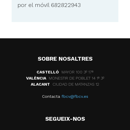
por el móvil 682822943
SOBRE NOSALTRES
CASTELLÓ
MAYOR 100 3º 17ª
VALÈNCIA
MONESTIR DE POBLET 14 1ª 3º
ALACANT
CIUDAD DE MATANZAS 12
Contacta
fbcv@fbcv.es
SEGUEIX-NOS