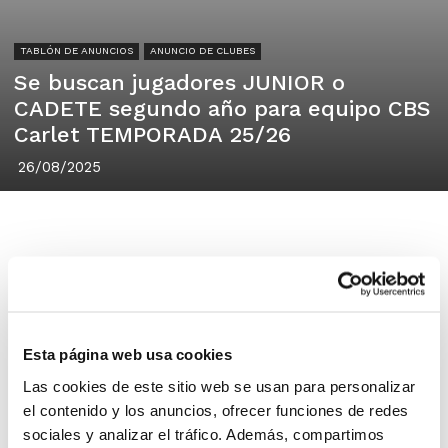
TABLÓN DE ANUNCIOS
ANUNCIO DE CLUBES
Se buscan jugadores JUNIOR o
CADETE segundo año para equipo CBS
Carlet TEMPORADA 25/26
26/08/2025
CBS CARLET
46240 CARLET
Esta página web usa cookies
Las cookies de este sitio web se usan para personalizar
Hola somos el CBS CARLET
el contenido y los anuncios, ofrecer funciones de redes
Estamos buscando jugadores para
sociales y analizar el tráfico. Además, compartimos