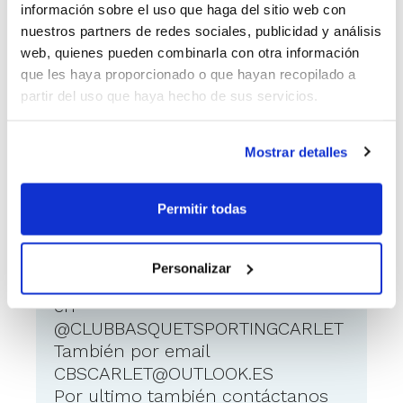
por formar equipo junior en la
información sobre el uso que haga del sitio web con
temporada 25/26. Nos faltarían
nuestros partners de redes sociales, publicidad y análisis
solamente unas 3 o 4 plazas , ya que
web, quienes pueden combinarla con otra información
disponemos de varios jugadores
que les haya proporcionado o que hayan recopilado a
interesados y seria una lástima no
partir del uso que haya hecho de sus servicios.
cerrar el equipo.
Anímate y contacta con nosotros!!
Mostrar detalles
Permitir todas
Como ponerse en contacto
con el anunciante
Personalizar
Escríbenos un DM en INSTAGRAM
en
@CLUBBASQUETSPORTINGCARLET
También por email
CBSCARLET@OUTLOOK.ES
Por ultimo también contáctanos