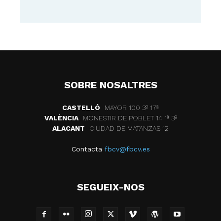
SOBRE NOSALTRES
CASTELLÓ
MAYOR 100 3º 17ª
VALÈNCIA
MONESTIR DE POBLET 14 1ª 3º
ALACANT
CIUDAD DE MATANZAS 12
Contacta
fbcv@fbcv.es
SEGUEIX-NOS