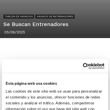
TABLÓN DE ANUNCIOS
ANUNCIO DE ENTRENADORES
Se Buscan Entrenadores
05/06/2025
CB Teodoro Llorente Abastos
València
Esta página web usa cookies
Hola!
Las cookies de este sitio web se usan para personalizar
Desde el CB Teodoro Llorente
el contenido y los anuncios, ofrecer funciones de redes
Abastos buscamos entrenadores de
sociales y analizar el tráfico. Además, compartimos
cara a la próxima temporada 25/26.
información sobre el uso que haga del sitio web con