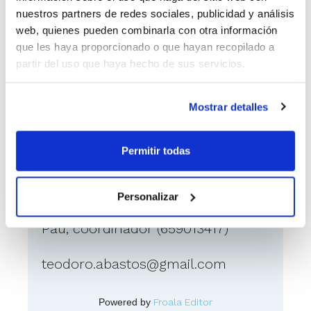
Si tienes el título de entrenador y
nuestros partners de redes sociales, publicidad y análisis
quieres unirte a nuestro proyecto,
web, quienes pueden combinarla con otra información
que está en constante y continuo
que les haya proporcionado o que hayan recopilado a
crecimiento, no dudes en ponerte en
partir del uso que haya hecho de sus servicios.
contacto con nosotros.Pau,
coordinador (659013417)
Mostrar detalles
teodoro.abastos@gmail.com
Permitir todas
Como ponerse en contacto
con el anunciante
Personalizar
Pau, coordinador (659013417)
teodoro.abastos@gmail.com
Powered by
Froala Editor