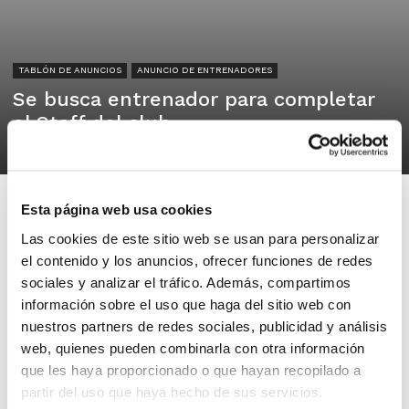
TABLÓN DE ANUNCIOS
ANUNCIO DE ENTRENADORES
Se busca entrenador para completar
el Staff del club
12/06/2025
Esta página web usa cookies
Las cookies de este sitio web se usan para personalizar
el contenido y los anuncios, ofrecer funciones de redes
CDSC Godella
sociales y analizar el tráfico. Además, compartimos
información sobre el uso que haga del sitio web con
Godella
nuestros partners de redes sociales, publicidad y análisis
web, quienes pueden combinarla con otra información
En Sagrado Corazón de Godella
que les haya proporcionado o que hayan recopilado a
buscamos algún entrenador/a para
partir del uso que haya hecho de sus servicios.