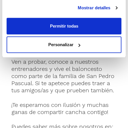
En nuestra sección contamos con:
Mostrar detalles
* 🧒👧 Equipos masculinos y
femeninos en todas las categorías de
formación.
Permitir todas
* 🧔👩 Equipos senior masculinos y
femeninos en categorías federadas
Personalizar
PREFERENTE Y AUTONÓMICA.
Ven a probar, conoce a nuestros
entrenadores y vive el baloncesto
como parte de la familia de San Pedro
Pascual. Si te apetece puedes traer a
tus amigos/as y que prueben también.
¡Te esperamos con ilusión y muchas
ganas de compartir cancha contigo!
Puedes saber más sobre nosotros en: