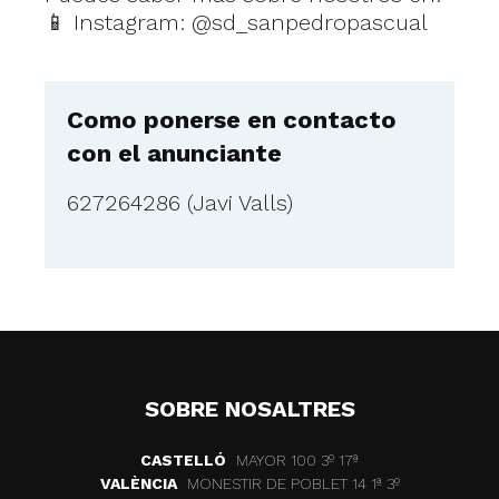
📱 Instagram: @sd_sanpedropascual
Como ponerse en contacto
con el anunciante
627264286 (Javi Valls)
SOBRE NOSALTRES
CASTELLÓ
MAYOR 100 3º 17ª
VALÈNCIA
MONESTIR DE POBLET 14 1ª 3º