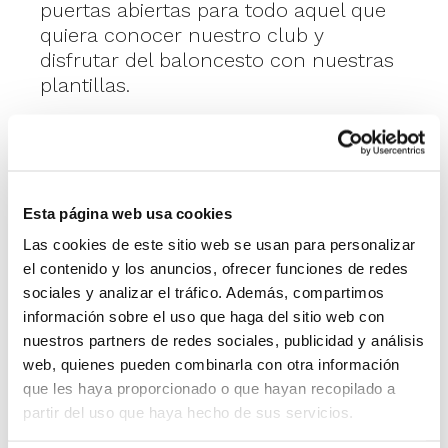
puertas abiertas para todo aquel que
quiera conocer nuestro club y
disfrutar del baloncesto con nuestras
plantillas.
Si te apetece animarte a probar en
nuestras instalaciones te dejamos los
siguientes datos de interés a
continuación:
Esta página web usa cookies
Las cookies de este sitio web se usan para personalizar
📅 Días de prueba: Lunes y miércoles
el contenido y los anuncios, ofrecer funciones de redes
en diferentes franjas horarias.
sociales y analizar el tráfico. Además, compartimos
✅ Posibilidad de venir los días que
información sobre el uso que haga del sitio web con
quieras… y repetir también!
nuestros partners de redes sociales, publicidad y análisis
📍 Lugar: Colegio San Pedro Pascual
web, quienes pueden combinarla con otra información
🕒 Horarios: Consultar en el siguiente
que les haya proporcionado o que hayan recopilado a
contacto.
partir del uso que haya hecho de sus servicios.