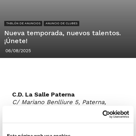
TABLÓN DE ANUNCIOS
ANUNCIO DE CLUBES
Nueva temporada, nuevos talentos.
¡Únete!
06/08/2025
C.D. La Salle Paterna
C/ Mariano Benlliure 5, Paterna,
València
¿Tienes entre 15 y 16 años y te
Esta página web usa cookies