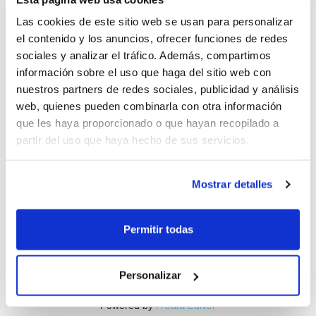
apasiona el baloncesto?
Buscamos jugadores cadetes
Las cookies de este sitio web se usan para personalizar
comprometidos y con ganas de crecer.
el contenido y los anuncios, ofrecer funciones de redes
En nuestra cantera ofrecemos
sociales y analizar el tráfico. Además, compartimos
entrenamientos técnicos y tácticos 3
información sobre el uso que haga del sitio web con
veces por semana, 2 sesiones de
nuestros partners de redes sociales, publicidad y análisis
preparación física específica y
web, quienes pueden combinarla con otra información
que les haya proporcionado o que hayan recopilado a
competición federada cada fin de
partir del uso que haya hecho de sus servicios.
semana.
Formarás parte de un grupo unido, en
un entorno de trabajo serio y
Mostrar detalles
motivador.
Si quieres dar un salto en tu desarrollo
Permitir todas
deportivo, ven a probar con nosotros.
Contáctanos para más información.
¡Te esperamos!
Personalizar
Powered by
Froala Editor