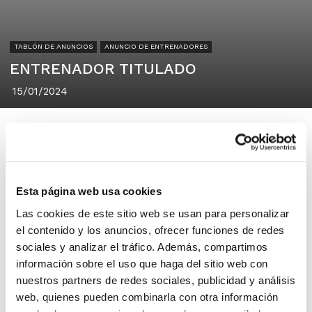
TABLÓN DE ANUNCIOS
ANUNCIO DE ENTRENADORES
ENTRENADOR TITULADO
15/01/2024
Mamen
Esta página web usa cookies
Calle Lliria 0, 46180, Benaguasil
Las cookies de este sitio web se usan para personalizar
(Valencia)
el contenido y los anuncios, ofrecer funciones de redes
sociales y analizar el tráfico. Además, compartimos
información sobre el uso que haga del sitio web con
Se requiere entrenador/a para
nuestros partners de redes sociales, publicidad y análisis
entrenar categoria catedete con
web, quienes pueden combinarla con otra información
titulacion N1 o N2 seria para un equipo