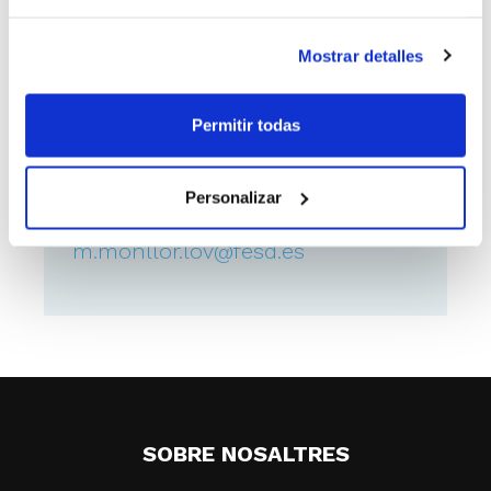
viene 23-24 en todas sus categorías
(Benjamín hasta Senior)
Mostrar detalles
Permitir todas
Como ponerse en contacto
con el anunciante
Personalizar
CONTACTO:
m.monllor.lov@fesd.es
SOBRE NOSALTRES