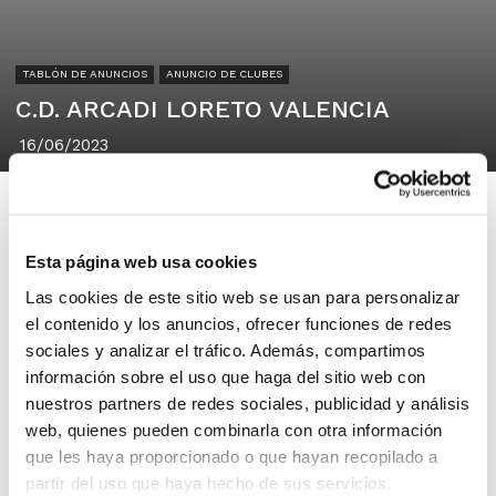
TABLÓN DE ANUNCIOS
ANUNCIO DE CLUBES
C.D. ARCADI LORETO VALENCIA
16/06/2023
Esta página web usa cookies
Las cookies de este sitio web se usan para personalizar
C.D. ARCADI LORETO VALENCIA
el contenido y los anuncios, ofrecer funciones de redes
C/ Salamanca 55 (46005) Centro de
sociales y analizar el tráfico. Además, compartimos
Valencia
información sobre el uso que haga del sitio web con
nuestros partners de redes sociales, publicidad y análisis
El C.D. ARCADI LORETO VALENCIA
web, quienes pueden combinarla con otra información
que les haya proporcionado o que hayan recopilado a
busca jugadores/as para completar los
partir del uso que haya hecho de sus servicios.
equipos de cara a la temporada que