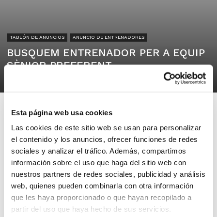
TABLÓN DE ANUNCIOS
ANUNCIO DE ENTRENADORES
BUSQUEM ENTRENADOR PER A EQUIP
SÈNIOR PREFERENT
04/07/2025
Esta página web usa cookies
Las cookies de este sitio web se usan para personalizar
el contenido y los anuncios, ofrecer funciones de redes
Club
sociales y analizar el tráfico. Además, compartimos
Marina Alta
información sobre el uso que haga del sitio web con
nuestros partners de redes sociales, publicidad y análisis
web, quienes pueden combinarla con otra información
Busquem entrenador per a l’equip
que les haya proporcionado o que hayan recopilado a
sènior preferent.
partir del uso que haya hecho de sus servicios.