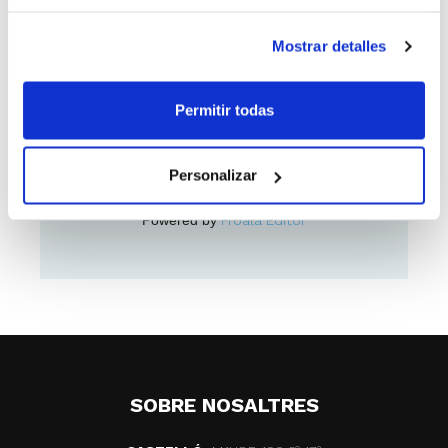
Mostrar detalles
Como ponerse en contacto
con el anunciante
Permitir todas
Contactar amb Josep –
685327027.
Personalizar
Powered by
Froala Editor
SOBRE NOSALTRES