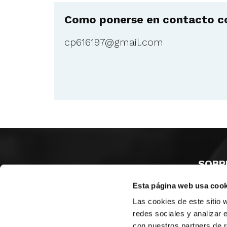
Como ponerse en contacto co
cp616197@gmail.com
SOBR
Esta página web usa cook
CASTE
VALÈNC
Las cookies de este sitio 
ALACAN
redes sociales y analizar 
con nuestros partners de r