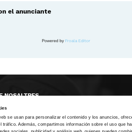
n el anunciante
Powered by
Froala Editor
E NOSALTRES
ies
LLÓ
MAYOR 100 3º 17ª
IA
MONESTIR DE POBLET 14 1ª 3º
web se usan para personalizar el contenido y los anuncios, ofrec
T
CIUDAD DE MATANZAS 12
el tráfico. Además, compartimos información sobre el uso que ha
edes sociales, publicidad y análisis web, quienes pueden combin