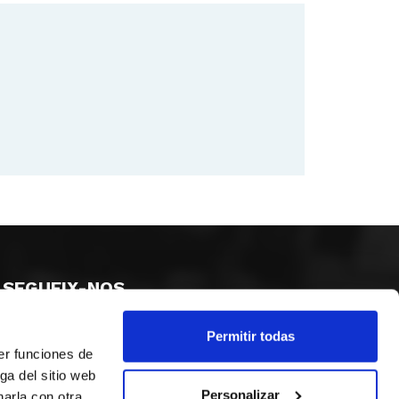
SEGUEIX-NOS
Permitir todas
er funciones de
ga del sitio web
Personalizar
arla con otra