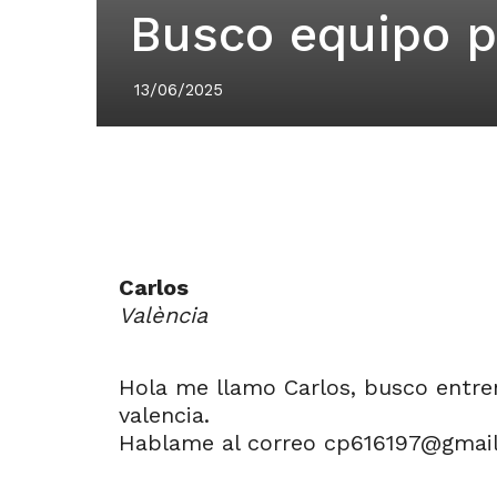
Busco equipo p
13/06/2025
Carlos
València
Hola me llamo Carlos, busco entrena
valencia.
Hablame al correo
cp616197@gmai