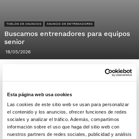
TABLÓN DE ANUNCIOS
ANUNCIO DE ENTRENADORES
Buscamos entrenadores para equipos
senior
18/05/2026
Esta página web usa cookies
CB Teodoro Llorente Abastos
València
Las cookies de este sitio web se usan para personalizar
el contenido y los anuncios, ofrecer funciones de redes
sociales y analizar el tráfico. Además, compartimos
Hola
información sobre el uso que haga del sitio web con
Desde el CB Teodoro Llorente
nuestros partners de redes sociales, publicidad y análisis