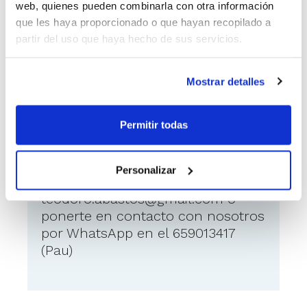
Abastos, buscamos entrenadores
web, quienes pueden combinarla con otra información
para nuestros equipos senior. Tanto
que les haya proporcionado o que hayan recopilado a
masculino como femenino. Si estas
partir del uso que haya hecho de sus servicios.
interesado, ponte en contacto con
nosotros
Mostrar detalles
Permitir todas
Como ponerse en contacto
con el anunciante
Personalizar
Puedes enviar un mail a
teodoro.abastos@gmail.com
o
ponerte en contacto con nosotros
por WhatsApp en el 659013417
(Pau)