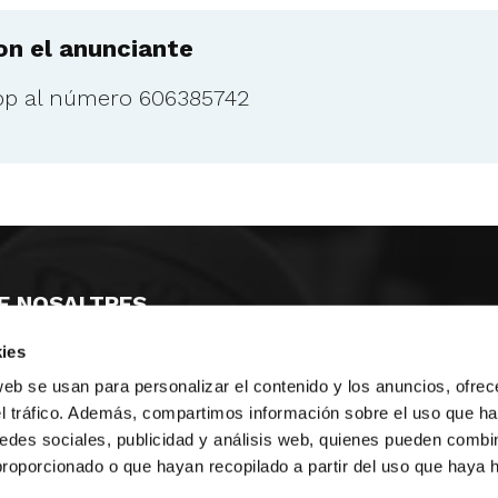
n el anunciante
pp al número 606385742
E NOSALTRES
ies
LLÓ
MAYOR 100 3º 17ª
IA
MONESTIR DE POBLET 14 1ª 3º
web se usan para personalizar el contenido y los anuncios, ofrec
T
CIUDAD DE MATANZAS 12
el tráfico. Además, compartimos información sobre el uso que ha
edes sociales, publicidad y análisis web, quienes pueden combin
ta
fbcv@fbcv.es
proporcionado o que hayan recopilado a partir del uso que haya