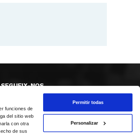
SEGUEIX-NOS
Permitir todas
er funciones de
ga del sitio web
Personalizar
arla con otra
 hecho de sus