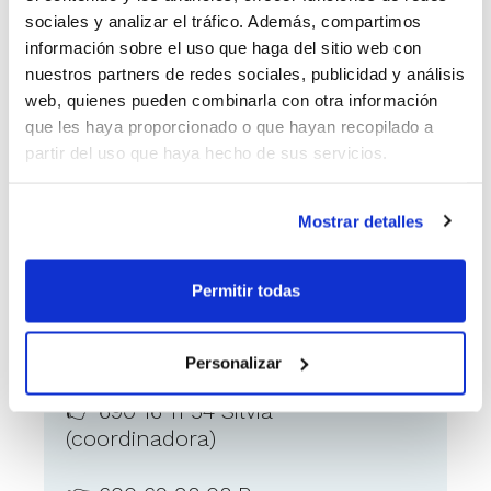
dirigir los siguientes equipos de cara a
sociales y analizar el tráfico. Además, compartimos
la temporada 2025/26:
información sobre el uso que haga del sitio web con
nuestros partners de redes sociales, publicidad y análisis
🔹 Junior Masculino – 1ª Zonal
web, quienes pueden combinarla con otra información
🔹 Cadete Masculino – 2ª Zonal
que les haya proporcionado o que hayan recopilado a
partir del uso que haya hecho de sus servicios.
Como ponerse en contacto
Mostrar detalles
con el anunciante
Permitir todas
📩 Interesados/as contactar:
👉
basquetpuzol@gmail.com
Personalizar
👉 690 16 11 54 Silvia
(coordinadora)