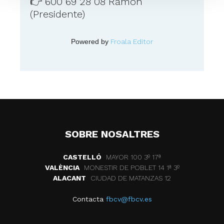
👉 600 69 28 08 Ramon
(Presidente)
Powered by
Froala Editor
SOBRE NOSALTRES
CASTELLÓ
MAYOR 100 3º 17ª
VALÈNCIA
MONESTIR DE POBLET 14 1ª 3º
ALACANT
CIUDAD DE MATANZAS 12
Contacta
fbcv@fbcv.es