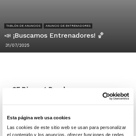
TABLÓN DE ANUNCIOS
ANUNCIO DE ENTRENADORES
📣 ¡Buscamos Entrenadores! 🏀
31/07/2025
CE Bàsquet Puçol
46530, Puçol, Valencia
Desde el CE Bàsquet Puçol estamos en
Esta página web usa cookies
busca de entrenadores/as
Las cookies de este sitio web se usan para personalizar
comprometidos y con ilusión para
el contenido y los anuncios, ofrecer funciones de redes