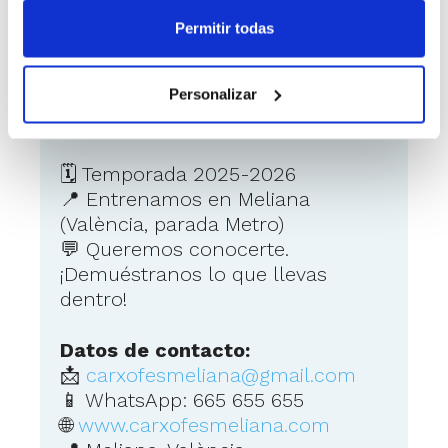
Powered by
Froala Editor
Permitir todas
Personalizar
Como ponerse en contacto
con el anunciante
🗓 Temporada 2025-2026
📍 Entrenamos en Meliana
(València, parada Metro)
💬 Queremos conocerte.
¡Demuéstranos lo que llevas
dentro!
Datos de contacto:
📩
carxofesmeliana@gmail.com
📱 WhatsApp: 665 655 655
🌐
www.carxofesmeliana.com