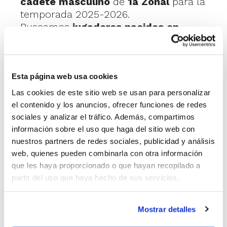
cadete masculino
de
1a Zonal
para la
temporada 2025-2026.
Buscamos
jugadores nacidos en
2009 o 2010
con ganas de aprender,
trabajar en equipo y competir al
máximo nivel autonómico.
Esta página web usa cookies
💪 Entrenamos tres días a la semana
Las cookies de este sitio web se usan para personalizar
en instalaciones municipales con un
el contenido y los anuncios, ofrecer funciones de redes
cuerpo técnico con experiencia.
sociales y analizar el tráfico. Además, compartimos
Aquí no solo se mejora como jugador,
información sobre el uso que haga del sitio web con
también como persona. Buen
nuestros partners de redes sociales, publicidad y análisis
ambiente, disciplina y compromiso.
web, quienes pueden combinarla con otra información
que les haya proporcionado o que hayan recopilado a
partir del uso que haya hecho de sus servicios.
🎯 Si vienes de otro club o llevas un
tiempo sin jugar, también puedes venir
a probar en septiembre.
Mostrar detalles