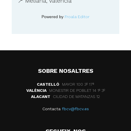
📍 Meliana, València
Powered by
Froala Editor
SOBRE NOSALTRES
CASTELLÓ
MAYOR 100 3º 17ª
VALÈNCIA
MONESTIR DE POBLET 14 1ª 3º
ALACANT
CIUDAD DE MATANZAS 12
Contacta
fbcv@fbcv.es