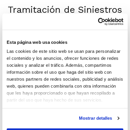
Tramitación de Siniestros
y Comunicación de
Siniestros
Esta página web usa cookies
Las cookies de este sitio web se usan para personalizar
Para gestionar la tramitación y autorización
el contenido y los anuncios, ofrecer funciones de redes
de los expedientes, se deberá enviar toda la
sociales y analizar el tráfico. Además, compartimos
documentación vía e-mail a las siguientes
información sobre el uso que haga del sitio web con
direcciones según corresponda:
nuestros partners de redes sociales, publicidad y análisis
web, quienes pueden combinarla con otra información
que les haya proporcionado o que hayan recopilado a
Alacant
:
deportivas.alicante@asisa.es
partir del uso que haya hecho de sus servicios.
Castelló
:
deportivas.castellon@asisa.es
València
:
deportivas.valencia@asisa.es
Mostrar detalles
IMPORTANTE
: A la hora de remitir la