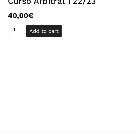
Curso Arbitral T22/23
40,00
€
Curso
Add to cart
Arbitral
T22/23
quantity