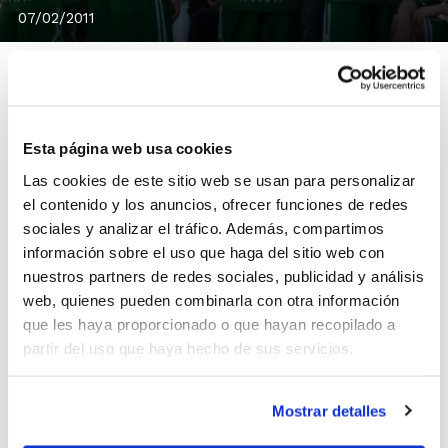
07/02/2011
Otra competición que cierra la primera vuelta es la de
Esta página web usa cookies
Alevín NP1, puesto que este fin de semana se ha
Las cookies de este sitio web se usan para personalizar
disputado la Jornada 11 de las 22 que contempla el
el contenido y los anuncios, ofrecer funciones de redes
calendario de competición en la Fase Regular.
sociales y analizar el tráfico. Además, compartimos
En categoría masculina,
OAM Godella
marcha en
información sobre el uso que haga del sitio web con
cabeza del grupo A,
Club Nou Basket Xàtiva
se ha
nuestros partners de redes sociales, publicidad y análisis
colocado líder en el grupo B,
Cyca Gandia Bàsquet 99
web, quienes pueden combinarla con otra información
que les haya proporcionado o que hayan recopilado a
se ha alzado con el primer puesto en el grupo C, y
partir del uso que haya hecho de sus servicios.
Adesavi
ha hecho lo propio en el grupo D.
En categoría femenina,
Fundación Ruralcaixa NBF A
i
Mostrar detalles
BF San Blas Alicante-Coimur
son los equipos que