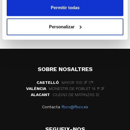
lideran los dos grupos de competición.
Permitir todas
ETIQUETES
competiciones
alevin np1
Personalizar
primera vuelta
SOBRE NOSALTRES
CASTELLÓ
MAYOR 100 3º 17ª
VALÈNCIA
MONESTIR DE POBLET 14 1ª 3º
ALACANT
CIUDAD DE MATANZAS 12
Contacta
fbcv@fbcv.es
SEGUEIX-NOS