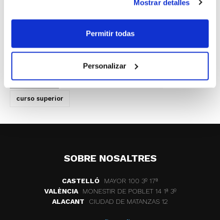
Mostrar detalles
Las inscripciones deben realizarse a través
de la FBCV como último día el 30 de
Permitir todas
marzo.
Personalizar
ETIQUETES
formacion
entrenadores
curso superior
SOBRE NOSALTRES
CASTELLÓ
MAYOR 100 3º 17ª
VALÈNCIA
MONESTIR DE POBLET 14 1ª 3º
ALACANT
CIUDAD DE MATANZAS 12