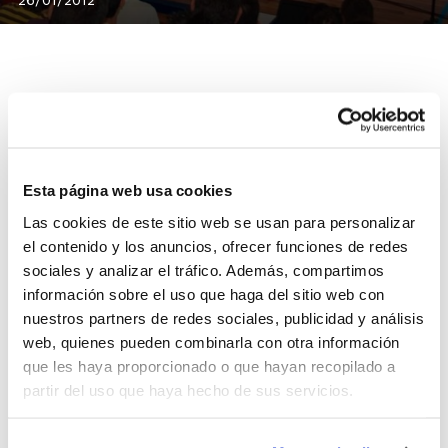
La Federación Española de Baloncesto, en
colaboración con la Federación Aragonesa, convoca el
XXXVI Curso de Entrenador Superior. Este Curso tiene
Esta página web usa cookies
carácter Federativo y la Fase No Presencial arrancaría
Las cookies de este sitio web se usan para personalizar
el 13 de abril y se prolongaría hasta el 9 de julio. La
el contenido y los anuncios, ofrecer funciones de redes
Fase Presencial tendría lugar en Zaragoza del 14 al 29
sociales y analizar el tráfico. Además, compartimos
de julio.
información sobre el uso que haga del sitio web con
La Carga Lectiva total es de 750 horas en un formato
nuestros partners de redes sociales, publicidad y análisis
Semipresencial donde habrá un Bloque de Carácter
web, quienes pueden combinarla con otra información
Científico-Técnico General, un Bloque Específico de
que les haya proporcionado o que hayan recopilado a
Baloncesto y un Período de Prácticas y el Proyecto
partir del uso que haya hecho de sus servicios.
Final.