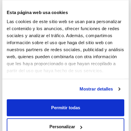
los hermanos Rafa y Tomás Jofresa, Juan Antonio
Esta página web usa cookies
Morales y otros grandes nombres del Joventut.
Las cookies de este sitio web se usan para personalizar
el contenido y los anuncios, ofrecer funciones de redes
Desde el Joventut Xàbia se ha organizado una
sociales y analizar el tráfico. Además, compartimos
entretenida jornada de baloncesto que
información sobre el uso que haga del sitio web con
complementará este ilusionante XXV Memorial, que
nuestros partners de redes sociales, publicidad y análisis
dará comienzo a las 16´00 horas con el partido de liga
web, quienes pueden combinarla con otra información
del Senior Zonal y continuará con el choque de
que les haya proporcionado o que hayan recopilado a
veteranos a las 18´00 h. Durante el partido, los más
partir del uso que haya hecho de sus servicios.
pequeños del Club realizarán partidos de 3×3 en los
tiempos muertos y los descansos serán amenizados
Mostrar detalles
por las chicas de EN DANZA. La jornada finalizará con
el encuentro de liga del equipo Senior Autonómico del
Joventut Moliblanc Xàbia.
Permitir todas
Desde el Club se quiere agradecer el
Personalizar