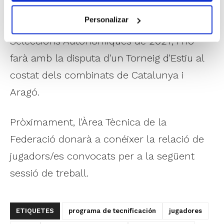
mateixa generació començarà a preparar
Personalizar
el Campionat d'Espanya Infantil de
Seleccions Autonòmiques de 2027, i ho
farà amb la disputa d'un Torneig d'Estiu al
costat dels combinats de Catalunya i
Aragó.
Pròximament, l'Àrea Tècnica de la
Federació donarà a conéixer la relació de
jugadors/es convocats per a la següent
sessió de treball.
ETIQUETES
programa de tecnificación
jugadores