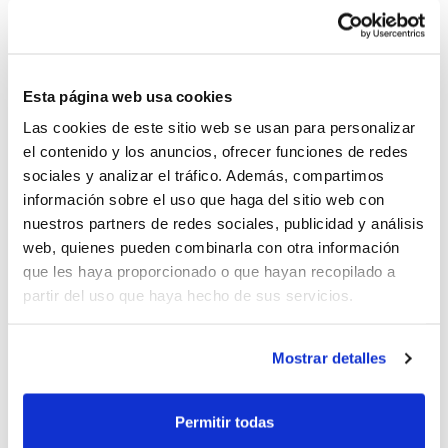
compromisos esportius que tindran les
seleccions de la Comunitat Valenciana.
Esta página web usa cookies
Las cookies de este sitio web se usan para personalizar
el contenido y los anuncios, ofrecer funciones de redes
sociales y analizar el tráfico. Además, compartimos
información sobre el uso que haga del sitio web con
nuestros partners de redes sociales, publicidad y análisis
web, quienes pueden combinarla con otra información
que les haya proporcionado o que hayan recopilado a
partir del uso que haya hecho de sus servicios.
El primer d'ells és la participació en el
Campionat d'Espanya U13 3×3 de
Mostrar detalles
seleccions autonòmiques, que es disputarà
Permitir todas
a la fi del mes de juny. A continuació, esta