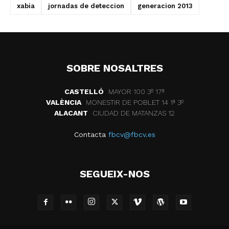
xabia
jornadas de deteccion
generacion 2013
SOBRE NOSALTRES
CASTELLÓ
MAYOR 100 3º 17ª
VALÈNCIA
MONESTIR DE POBLET 14 1ª 3º
ALACANT
CIUDAD DE MATANZAS 12
Contacta
fbcv@fbcv.es
SEGUEIX-NOS