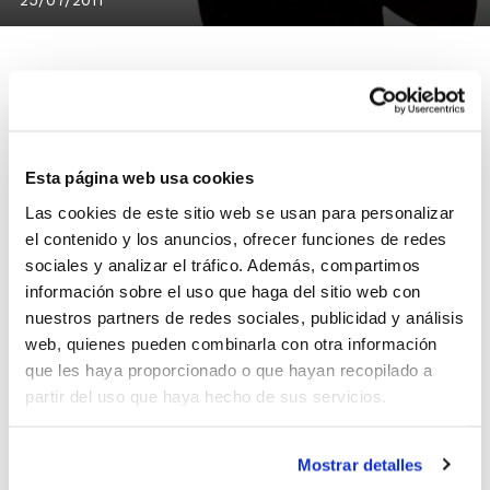
El Club Bàsquet Cullera organizará el 13 de agosto el X
Torneig de Bàsquet al Carrer 3×3, que tendrá las
Esta página web usa cookies
siguientes categorías, tanto masculinas como
Las cookies de este sitio web se usan para personalizar
femeninas:
– Escolar (nacidos entre 1998 y 1996). 40€
el contenido y los anuncios, ofrecer funciones de redes
por equipo
sociales y analizar el tráfico. Además, compartimos
– Jóvenes (nacidos entre 1994 y 1997). 40€ por equipo
información sobre el uso que haga del sitio web con
– Senior (nacidos en 1993 y anteriores). 40€ por equipo
nuestros partners de redes sociales, publicidad y análisis
web, quienes pueden combinarla con otra información
También existirá la posibilidad de inscribirse en el
que les haya proporcionado o que hayan recopilado a
concurso de triples.
partir del uso que haya hecho de sus servicios.
Inscripciones
Mostrar detalles