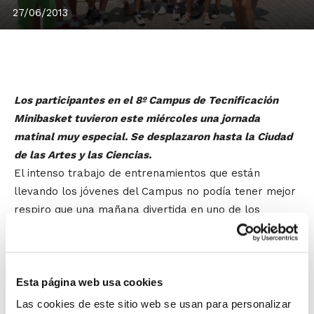
27/06/2013
Los participantes en el 8º Campus de Tecnificación
Minibasket tuvieron este miércoles una jornada
matinal muy especial. Se desplazaron hasta la Ciudad
de las Artes y las Ciencias.
El intenso trabajo de entrenamientos que están
llevando los jóvenes del Campus no podía tener mejor
respiro que una mañana divertida en uno de los
grandes atractivos culturales de la Comunidad
Valenciana, donde pudieron apreciar las novedades
tanto del Museo de las Ciencias Príncipe Felipe como
Esta página web usa cookies
de l´Hemisféric.
Por la tarde, los jugadores/as volvieron a retomar los
Las cookies de este sitio web se usan para personalizar