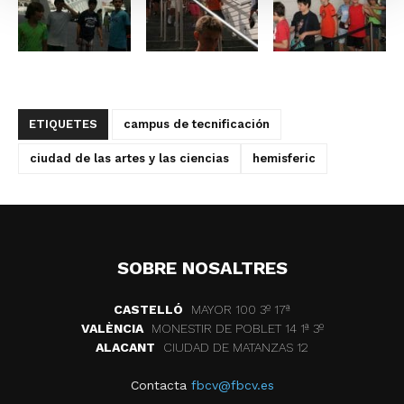
ETIQUETES
campus de tecnificación
ciudad de las artes y las ciencias
hemisferic
SOBRE NOSALTRES
CASTELLÓ
MAYOR 100 3º 17ª
VALÈNCIA
MONESTIR DE POBLET 14 1ª 3º
ALACANT
CIUDAD DE MATANZAS 12
Contacta
fbcv@fbcv.es