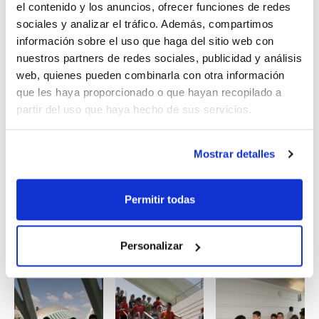
entrenamientos, bajo la dirección de grandes técnicos
el contenido y los anuncios, ofrecer funciones de redes
y profesionales del baloncesto.
sociales y analizar el tráfico. Además, compartimos
información sobre el uso que haga del sitio web con
nuestros partners de redes sociales, publicidad y análisis
Todavía estás a tiempo de inscribirte en el Campus
web, quienes pueden combinarla con otra información
Infantil o en el Cadete Junior. Éstas son las fechas:
que les haya proporcionado o que hayan recopilado a
Campus de Tecnificación Infantil –
Del 29 de junio al 5
partir del uso que haya hecho de sus servicios.
de julio en el Colegio Mayor Ausiàs March de Valencia.
Campus de Tecnificación Cadete Junior –
Del 5 al 11
de julio en el Colegio Mayor Ausiàs March de Valencia.
Mostrar detalles
Permitir todas
Personalizar