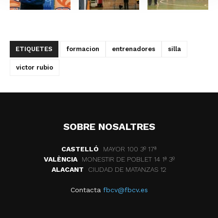
ETIQUETES
formacion
entrenadores
silla
victor rubio
SOBRE NOSALTRES
CASTELLÓ
MAYOR 100 3º 17ª
VALÈNCIA
MONESTIR DE POBLET 14 1ª 3º
ALACANT
CIUDAD DE MATANZAS 12
Contacta
fbcv@fbcv.es