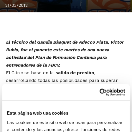
21/03/2012
El técnico del Gandia Bàsquet de Adecco Plata, Víctor
Rubio, fue el ponente este martes de una nueva
actividad del Plan de Formación Continua para
entrenadores de la FBCV.
El Clínic se basó en la
salida de presión
,
desarrollando todas las posibilidades para superar
con éxito los planteamientos defensivos del rival,
marcando como grandes objetivos el definir
responsabilidades y roles en la salida de presión.
También se mostraron diferentes formas de salida de
Esta página web usa cookies
presión (incluida la que realizan las selecciones
Las cookies de este sitio web se usan para personalizar
autonómicas), y por último se enlazó con la posibilidad
el contenido y los anuncios, ofrecer funciones de redes