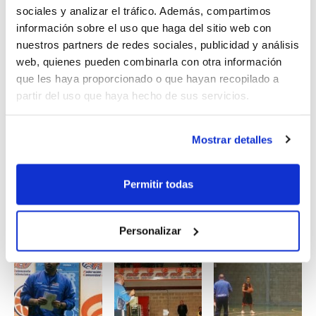
de llegar jugando a partir de la salida de presión.
sociales y analizar el tráfico. Además, compartimos
información sobre el uso que haga del sitio web con
La siguiente actividad que recoge el Plan
nuestros partners de redes sociales, publicidad y análisis
web, quienes pueden combinarla con otra información
de Formación Continua será Entrenando
que les haya proporcionado o que hayan recopilado a
fundamentos colectivos con Ana Irles, un
partir del uso que haya hecho de sus servicios.
Clínic que se desarrollará coincidiendo con
un entrenamiento de la Selección Alevín
Mostrar detalles
Femenina de la Comunidad Valenciana.
Permitir todas
Será el 25 de marzo a partir de las 09´30
h. en el Pabellón Gran Vía de Castellón.
Personalizar