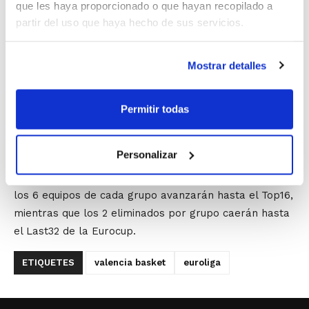
Laboral Kutxa
que les haya proporcionado o que hayan recopilado a
partir del uso que haya hecho de sus servicios.
Galatasaray (Estambul, Turquía)
Estrella Roja (Belgrado, Serbia)
Mostrar detalles
Neptunas (Klaipeda, Lituania)
Permitir todas
Personalizar
En próximas fechas se conocerá el calendario para
esta primera fase de la competición, en la cual, 4 de
los 6 equipos de cada grupo avanzarán hasta el Top16,
mientras que los 2 eliminados por grupo caerán hasta
el Last32 de la Eurocup.
ETIQUETES
valencia basket
euroliga