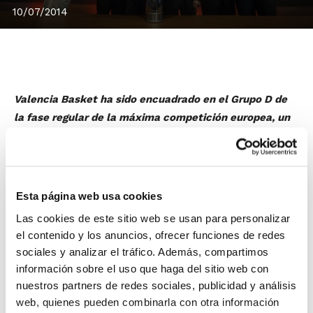
10/07/2014
Valencia Basket ha sido encuadrado en el Grupo D de
la fase regular de la máxima competición europea, un
grupo que depara enfrentamientos ante el dos veces
campeón recientemente como Olympiacos, el duelo
“local” ante Laboral Kutxa o la vuelta a la Fonteta de
jugadores como Lafayette o Shengelia.
Esta página web usa cookies
Esta es la composición del grupo de
València Basket
Las cookies de este sitio web se usan para personalizar
el contenido y los anuncios, ofrecer funciones de redes
sociales y analizar el tráfico. Además, compartimos
Olympiacos (Atenas, Grecia)
información sobre el uso que haga del sitio web con
nuestros partners de redes sociales, publicidad y análisis
València Basket
web, quienes pueden combinarla con otra información