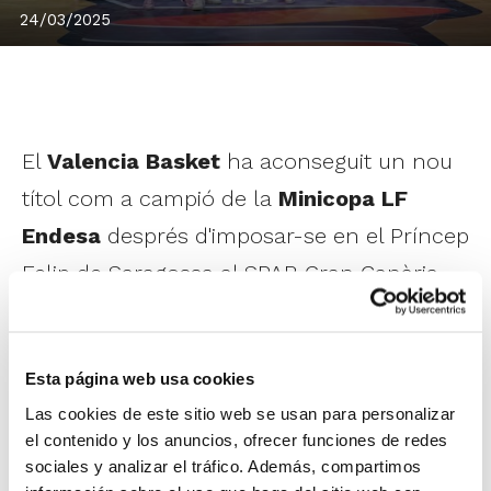
24/03/2025
El
Valencia Basket
ha aconseguit un nou
títol com a campió de la
Minicopa LF
Endesa
després d'imposar-se en el Príncep
Felip de Saragossa al SPAR Gran Canària
(73-57). Un partit que les valencianes van
dominar de principi a fi i en el qual les
Esta página web usa cookies
illenques no van donar el seu braç a torçar
Las cookies de este sitio web se usan para personalizar
fins als últims minuts de joc.
el contenido y los anuncios, ofrecer funciones de redes
sociales y analizar el tráfico. Además, compartimos
València Basket va completar una