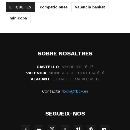
ETIQUETES
competiciones
valencia basket
minicopa
SOBRE NOSALTRES
CASTELLÓ
MAYOR 100 3º 17ª
VALÈNCIA
MONESTIR DE POBLET 14 1ª 3º
ALACANT
CIUDAD DE MATANZAS 12
Contacta
fbcv@fbcv.es
SEGUEIX-NOS