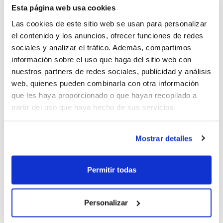
Facebook, Twitter o Tuenti, las tres redes
Esta página web usa cookies
sociales por excelencia entre los
Las cookies de este sitio web se usan para personalizar
aficionados al baloncesto. Si todavía no
el contenido y los anuncios, ofrecer funciones de redes
sociales y analizar el tráfico. Además, compartimos
eres seguidor, tienes hasta mañana a las 12
información sobre el uso que haga del sitio web con
´00 h. para hacerte fan y poder optar al
nuestros partners de redes sociales, publicidad y análisis
web, quienes pueden combinarla con otra información
premio, aunque en realidad el premio más
que les haya proporcionado o que hayan recopilado a
importante de todos sea poder contar con
partir del uso que haya hecho de sus servicios.
tus opiniones y crear una interacción entre
todos los colectivos del baloncesto a
Mostrar detalles
través de los diferentes canales de
Permitir todas
comunicación.
Personalizar