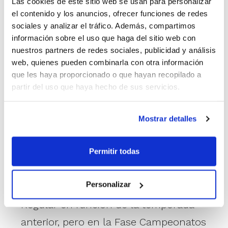
Las cookies de este sitio web se usan para personalizar
el contenido y los anuncios, ofrecer funciones de redes
sociales y analizar el tráfico. Además, compartimos
información sobre el uso que haga del sitio web con
La
Fase Campeonatos
está formada por
nuestros partners de redes sociales, publicidad y análisis
web, quienes pueden combinarla con otra información
la Fase Campeonato Autonómico, Fase
que les haya proporcionado o que hayan recopilado a
Campeonato Preferente, Fase
partir del uso que haya hecho de sus servicios.
Campeonato 1ª Zonal y Fase
Campeonato 2ª Zonal (al igual que en los
Mostrar detalles
niveles de la Fase Regular, el número de
Campeonatos dependerá de la
Permitir todas
categoría). De esta manera, los equipos
Personalizar
se agrupan por niveles en la Fase
Regular en función de la temporada
anterior, pero en la Fase Campeonatos