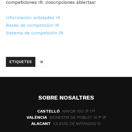
competiciones IR. ¡Inscripciones abiertas!
Información entidades IR
Bases de competición IR
Sistema de competición IR
ETIQUETES
ir
SOBRE NOSALTRES
CASTELLÓ
MAYOR 100 3º 17ª
VALÈNCIA
MONESTIR DE POBLET 14 1ª 3º
ALACANT
CIUDAD DE MATANZAS 12