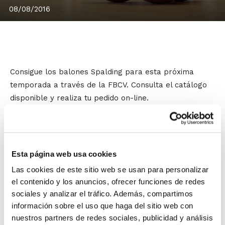
08/08/2016
Consigue los balones Spalding para esta próxima
temporada a través de la FBCV. Consulta el catálogo
disponible y realiza tu pedido on-line.
Spalding se ha convertido en la marca oficial FBCV y
ya está
disponible el acceso a la tienda on-line
a
través de la que se podrán conseguir los diferentes
Esta página web usa cookies
productos.
Las cookies de este sitio web se usan para personalizar
el contenido y los anuncios, ofrecer funciones de redes
Inicialmente, pueden adquirirse los balones Spalding, y
sociales y analizar el tráfico. Además, compartimos
próximament se irán incorporando nuevos artículos y
información sobre el uso que haga del sitio web con
prendas deportivas.
nuestros partners de redes sociales, publicidad y análisis