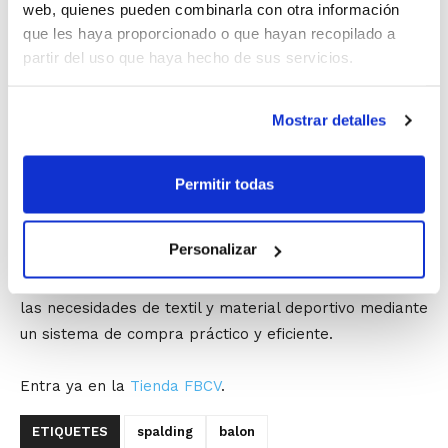
web, quienes pueden combinarla con otra información
El balón Spalding se ha convertido en
Balón Oficial
que les haya proporcionado o que hayan recopilado a
FBCV
, recomendándose su uso en todas las
partir del uso que haya hecho de sus servicios.
competiciones. Con la tienda on-line se puede acceder
a todo el catálogo de balones que están a la venta,
Mostrar detalles
consultando sus características y el precio al que se
pueden adquirir.
Permitir todas
A través de
RedSport Proclub
, el distribuidor oficial de
Spalding para colectivos, todo el baloncesto de la
Personalizar
Comunidad va a poder acceder de una manera cómoda
y rápida a un servicio que permitirá dotarse de todas
las necesidades de textil y material deportivo mediante
un sistema de compra práctico y eficiente.
Entra ya en la
Tienda FBCV
.
ETIQUETES
spalding
balon